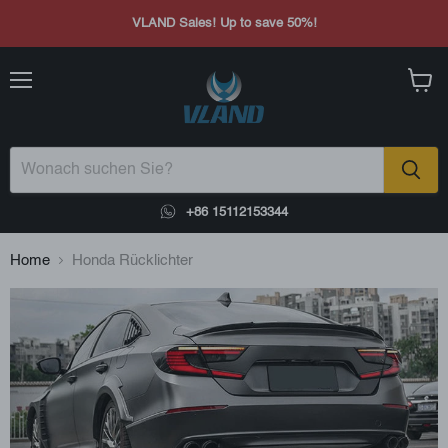
VLAND Sales! Up to save 50%!
Menü
Waren
anzei
+86 15112153344
Home
Honda Rücklichter