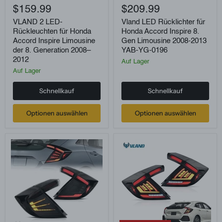
2
LED
$159.99
$209.99
LED-
Rücklichter
Rückleuchten
für
VLAND 2 LED-
Vland LED Rücklichter für
für
Honda
Rückleuchten für Honda
Honda Accord Inspire 8.
Honda
Accord
Accord Inspire Limousine
Gen Limousine 2008-2013
Accord
Inspire
der 8. Generation 2008–
YAB-YG-0196
Inspire
8.
2012
Limousine
Gen
Auf Lager
der
Limousine
Auf Lager
8.
2008-
Generation
2013
Schnellkauf
Schnellkauf
2008–
YAB-
2012
YG-
0196
Optionen auswählen
Optionen auswählen