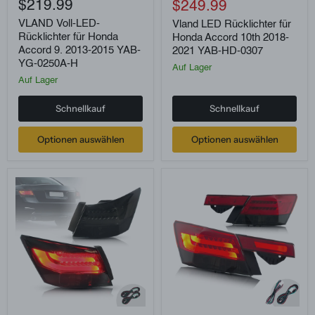
Voll-
LED
$219.99
Aktueller
Preis
$249.99
LED-
Rücklichter
Preis
Rücklichter
für
VLAND Voll-LED-
Vland LED Rücklichter für
für
Honda
Rücklichter für Honda
Honda Accord 10th 2018-
Honda
Accord
Accord 9. 2013-2015 YAB-
2021 YAB-HD-0307
Accord
10th
YG-0250A-H
9.
2018-
Auf Lager
2013-
2021
Auf Lager
2015
YAB-
YAB-
HD-
Schnellkauf
Schnellkauf
YG-
0307
0250A-
H
Optionen auswählen
Optionen auswählen
VLAND
Vland