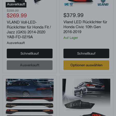
Ausverkauft
VLAND
Vland
Ursprünglicher
$299.99
Voll-
LED
Aktueller
$379.99
Preis
$269.99
LED-
Rücklichter
Preis
Rücklichter
für
Vland LED Rücklichter für
VLAND Voll-LED-
für
Honda
Honda Civic 10th Gen
Rücklichter für Honda Fit /
Honda
Civic
2016-2019
Jazz (GK5) 2014-2020
Fit
10th
YAB-FD-0279A
Auf Lager
/
Gen
Jazz
2016-
Ausverkauft
(GK5)
2019
2014-
Schnellkauf
Schnellkauf
2020
YAB-
FD-
Ausverkauft
Optionen auswählen
0279A