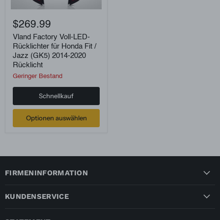
Vland
Factory
$269.99
Voll-
LED-
Vland Factory Voll-LED-
Rücklichter
Rücklichter für Honda Fit /
für
Jazz (GK5) 2014-2020
Honda
Rücklicht
Fit
/
Geringer Bestand
Jazz
(GK5)
Schnellkauf
2014-
2020
Rücklicht
Optionen auswählen
FIRMENINFORMATION
KUNDENSERVICE