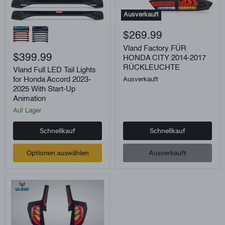
Ausverkauft
Vland
Vland
Full
Factory
$269.99
LED
FÜR
Tail
HONDA
Vland Factory FÜR
Lights
$399.99
CITY
HONDA CITY 2014-2017
for
2014-
RÜCKLEUCHTE
Vland Full LED Tail Lights
Honda
2017
for Honda Accord 2023-
Ausverkauft
Accord
RÜCKLEUCHTE
2023-
2025 With Start-Up
2025
Animation
With
Auf Lager
Start-
Up
Animation
Schnellkauf
Schnellkauf
Optionen auswählen
Ausverkauft