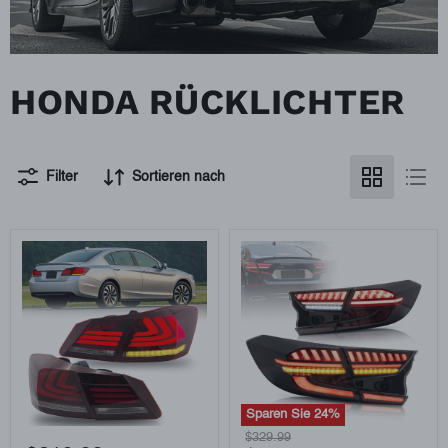
HONDA RÜCKLICHTER
Filter
Sortieren nach
Sparen Sie
24
%
VLAND
Vland
Ursprünglicher
$329.99